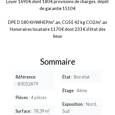
Loyer 1690 € dont 180 € provisions de charges. dépôt
de garantie 1510 €
DPE D 180 KHWHEP/m².an, CGS E 42 kg CO2/m².an
Honoraires locataire 1170 € dont 233 € d'état des
lieux
Sommaire
Référence
État
Bon état
83052479
Étage
4ème
Pièces
4 pièces
Exposition
Nord,
Surface
78.39 m²
Sud